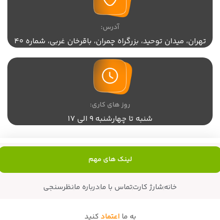
آدرس:
تهران،‌ میدان توحید، بزرگراه چمران، باقرخان غربی، شماره 40
روز های کاری:
شنبه تا چهارشنبه 9 الی 17
لینک های مهم
خانه
شارژ کارت
تماس با ما
درباره ما
نظرسنجی
به ما
اعتماد
کنید