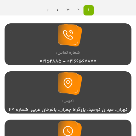
»
›
3
2
1
شماره تماس:
02166567877 - 02152885
آدرس:
تهران،‌ میدان توحید، بزرگراه چمران، باقرخان غربی، شماره 40