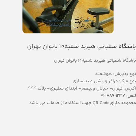
باشگاه شعباتی هیربد شعبه10 بانوان تهران
باشگاه شعباتی هیربد شعبه10 بانوان تهران
نوع پذیرش: هوشمند
نوع مرکز: مراکز ورزشي و بدنسازي
آدرس: تهران- خیابان ولیعصر- ابتدای مطهری- پلاک 444
تلفن:
02188911237
مجموعه دارایQR Code جهت استفاده از خدمات می باشد