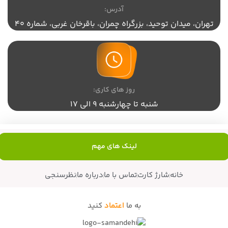
آدرس:
تهران،‌ میدان توحید، بزرگراه چمران، باقرخان غربی، شماره 40
روز های کاری:
شنبه تا چهارشنبه 9 الی 17
لینک های مهم
خانه
شارژ کارت
تماس با ما
درباره ما
نظرسنجی
به ما
اعتماد
کنید