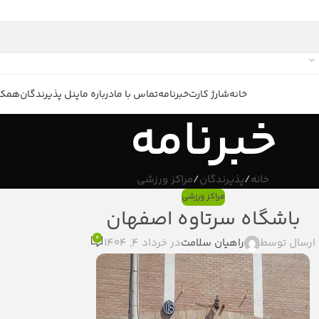
خانه
شارژ کارت
خبرنامه
تماس با ما
درباره ما
پنل پذیرندگان
همکار
خبرنامه
خانه
پذیرندگان
مراکز ورزشی
مراکز ورزشی
باشگاه سرتاوه اصفهان
0
ارسال توسط
راهیان سلامت
در خرداد 4, 1404