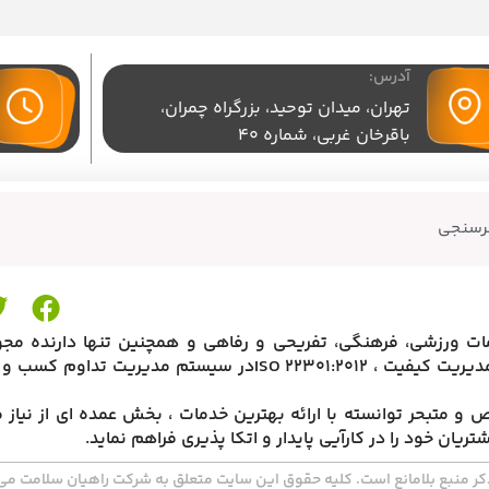
آدرس:
تهران،‌ میدان توحید، بزرگراه چمران،
باقرخان غربی، شماره 40
رسنجی
مات ورزشی، فرهنگی، تفریحی و رفاهی و همچنین تنها دارنده مجو
کشوری و نیز دارنده گواهی نامه بین المللی ISO 9001-2000 در مدیریت کیفیت ، ISO 22301:2012در سیستم م
روهای متخصص و متبحر توانسته با ارائه بهترین خدمات ، بخش عمده ای از نیا
ان خود را در کارآیی پایدار و اتکا پذیری فراهم نماید.
کر منبع بلامانع است. کلیه حقوق این سایت متعلق به شرکت راهیان سلامت می‌