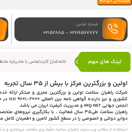
شماره تماس:
02166567877 - 02152885
لینک های مهم
خانه
شارژ کارت
تماس با ما
درباره ما
نظ
اولین و بزرگترین مرکز با بیش از 35 سال تجربه
شرکت راهیان سلامت اولین و بزرگترین مجری و مبتکر ارائه خد
انجمن جهانی IMQ NET و مدیریت کیفیت ایران می باشد.
راهیان سلامت طی35 سال فعالیت ، با بکارگیری نی
دوایر دولتی و خصوصی را در سطح کشور تامین و اطمینان کامل مشتری
استفاده از مطالب وب سایت راهیان سلامت فقط برای مقاصد غیرتجاری و با ذ