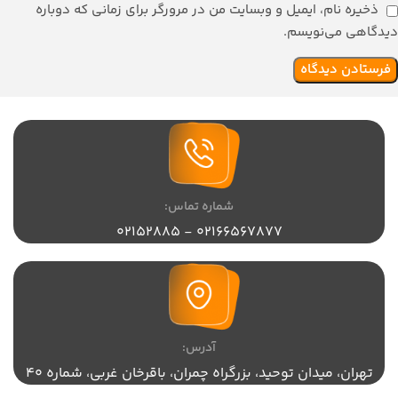
ذخیره نام، ایمیل و وبسایت من در مرورگر برای زمانی که دوباره
دیدگاهی می‌نویسم.
شماره تماس:
02166567877 - 02152885
آدرس:
تهران،‌ میدان توحید، بزرگراه چمران، باقرخان غربی، شماره 40