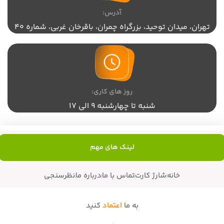
آدرس:
تهران،‌ میدان توحید، بزرگراه چمران، باقرخان غربی، شماره 40
روز های کاری:
شنبه تا چهارشنبه 9 الی 17
لینک های مهم
خانه
شارژ کارت
تماس با ما
درباره ما
نظرسنجی
به ما
اعتماد
کنید