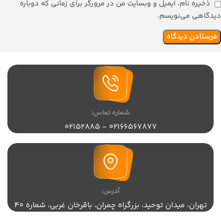
ذخیره نام، ایمیل و وبسایت من در مرورگر برای زمانی که دوباره
دیدگاهی می‌نویسم.
شماره تماس:
02166567877 - 02152885
آدرس:
تهران،‌ میدان توحید، بزرگراه چمران، باقرخان غربی، شماره 40