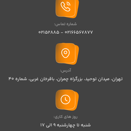
شماره تماس:
02166567877 - 02152885
آدرس:
تهران،‌ میدان توحید، بزرگراه چمران، باقرخان غربی، شماره 40
روز های کاری:
شنبه تا چهارشنبه 9 الی 17